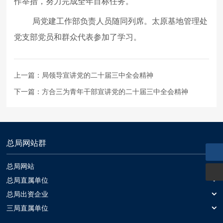
作举措，努力完成全年目标任务。
局党建工作部负责人员随同列席。太原基地管理处
党支部党员和群众代表参加了学习。
上一篇：
局领导宣讲党的二十届三中全会精神
下一篇：
方合三为青年干部宣讲党的二十届三中全会精神
总局网站群
总局网站
总局网站
总局直属单位
中国冶金地质总局一局
总局出资企业
中基发展建设工程有限责任公司
三局直属单位
中国冶金地质总局二局
山西冶金岩土工程勘察有限公司
黑旋风锯业股份有限公司
中国冶金地质总局三局