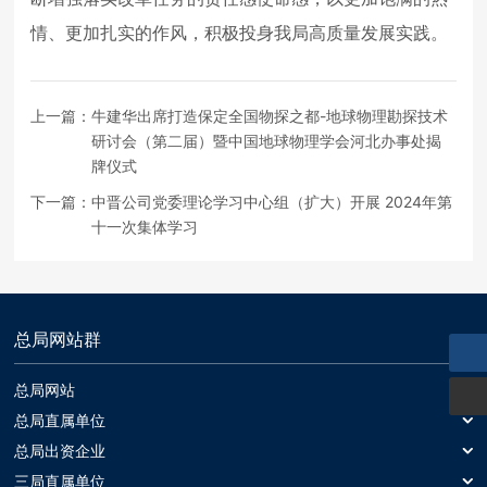
情、更加扎实的作风，积极投身我局高质量发展实践。
上一篇：
牛建华出席打造保定全国物探之都-地球物理勘探技术
研讨会（第二届）暨中国地球物理学会河北办事处揭
牌仪式
下一篇：
中晋公司党委理论学习中心组（扩大）开展 2024年第
十一次集体学习
总局网站群
总局网站
总局网站
总局直属单位
中国冶金地质总局一局
总局出资企业
中基发展建设工程有限责任公司
三局直属单位
中国冶金地质总局二局