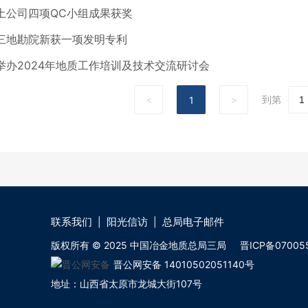
土公司四项QC小组成果获奖
三地勘院新获一项发明专利
举办2024年地质工作培训及技术交流研讨会
<
>
到第
1
联系我们
阳光信访
总局电子邮件
版权所有 © 2025 中国冶金地质总局三局
晋ICP备07005
晋公网安备 14010502051140号
地址：
山西省太原市龙城大街107号