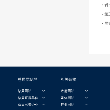
岩
第
局
总局网站群
相关链接
总局网站
政府网站
总局网站
中国政府网
总局直属单位
媒体网站
中国冶金地质总局一局
新华网
总局出资企业
行业网站
财政部