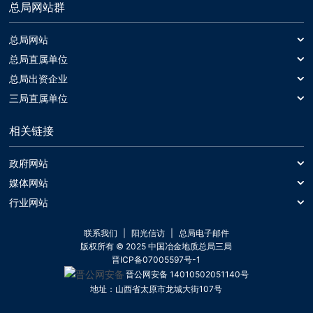
总局网站群
总局网站
总局网站
总局直属单位
中国冶金地质总局一局
总局出资企业
中基发展建设工程有限责任公司
三局直属单位
中国冶金地质总局二局
山西冶金岩土工程勘察有限公司
黑旋风锯业股份有限公司
中国冶金地质总局三局
相关链接
中晋环境科技有限公司
晶日金刚石工业有限公司
中国冶金地质总局山东局
中国冶金地质总局第三地质勘查院
正元国际矿业有限公司
中国冶金地质总局中南局
政府网站
中国冶金地质总局内蒙古地质勘查院
正元地理信息集团股份有限公司
中国冶金地质总局西北局
中国政府网
媒体网站
山西华冶勘测工程技术有限公司
中国冶金地质总局矿产资源研究院
新华网
行业网站
财政部
中国冶金地质总局地球物理勘查院
中国矿业网
人民网
人力资源和社会保障部
联系我们
阳光信访
总局电子邮件
中国冶金地质总局矿产资源信息中心
中国地质学会
央视网
自然资源部
版权所有 © 2025 中国冶金地质总局三局
晋ICP备07005597号-1
地勘协会
住房和城乡建设部
晋公网安备 14010502051140号
国务院国资委
地址：
山西省太原市龙城大街107号
中华人民共和国应急管理部