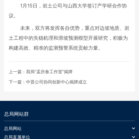
1月15日，岩土公司与山西大学签订产学研合作协
议。
未来，双方将发挥各自优势，重点对边坡地质、岩
土工程中的失稳机理和滑坡预测模型开展研究，积极为
构建高效、精准的监测预警系统贡献力量。
上一篇：
我局“孟庆春工作室”揭牌
下一篇：
中晋公司协同创新中心揭牌成立
总局网站群
总局网站
总局网站
总局直属单位