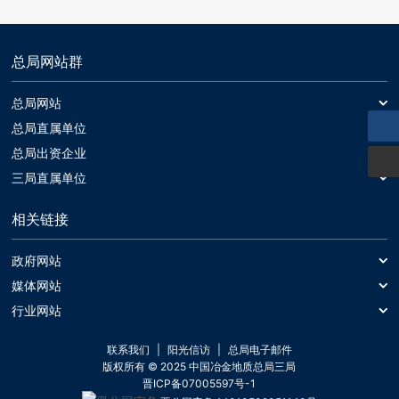
总局网站群
总局网站
总局网站
总局直属单位
中国冶金地质总局一局
总局出资企业
中基发展建设工程有限责任公司
三局直属单位
中国冶金地质总局二局
山西冶金岩土工程勘察有限公司
黑旋风锯业股份有限公司
中国冶金地质总局三局
相关链接
中晋环境科技有限公司
晶日金刚石工业有限公司
中国冶金地质总局山东局
中国冶金地质总局第三地质勘查院
正元国际矿业有限公司
中国冶金地质总局中南局
政府网站
中国冶金地质总局内蒙古地质勘查院
正元地理信息集团股份有限公司
中国冶金地质总局西北局
中国政府网
媒体网站
山西华冶勘测工程技术有限公司
中国冶金地质总局矿产资源研究院
新华网
行业网站
财政部
中国冶金地质总局地球物理勘查院
中国矿业网
人民网
人力资源和社会保障部
联系我们
阳光信访
总局电子邮件
中国冶金地质总局矿产资源信息中心
中国地质学会
央视网
自然资源部
版权所有 © 2025 中国冶金地质总局三局
晋ICP备07005597号-1
地勘协会
住房和城乡建设部