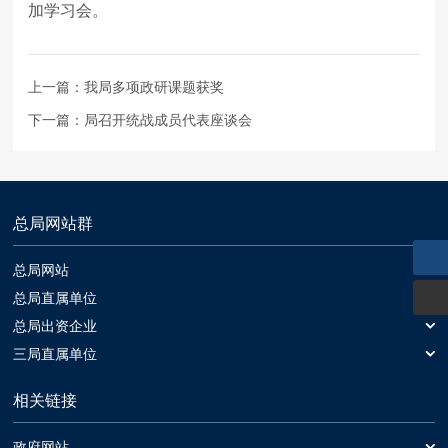
加学习会。
上一篇：
我局多项政研课题获奖
下一篇：
局召开统战成员代表座谈会
总局网站群
总局网站
总局网站
总局直属单位
中国冶金地质总局一局
总局出资企业
中基发展建设工程有限责任公司
三局直属单位
中国冶金地质总局二局
山西冶金岩土工程勘察有限公司
黑旋风锯业股份有限公司
中国冶金地质总局三局
相关链接
中晋环境科技有限公司
晶日金刚石工业有限公司
中国冶金地质总局山东局
中国冶金地质总局第三地质勘查院
正元国际矿业有限公司
中国冶金地质总局中南局
政府网站