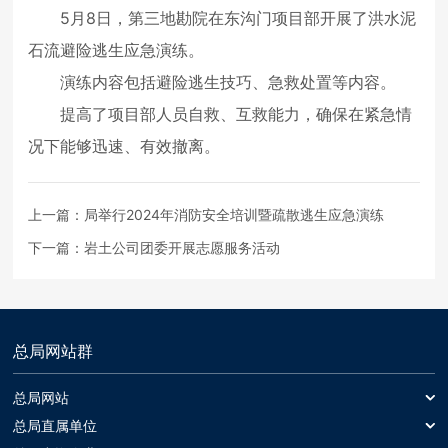
5月8日，第三地勘院在东沟门项目部开展了洪水泥
石流避险逃生应急演练。
演练内容包括避险逃生技巧、急救处置等内容。
提高了项目部人员自救、互救能力，确保在紧急情
况下能够迅速、有效撤离。
上一篇：
局举行2024年消防安全培训暨疏散逃生应急演练
下一篇：
岩土公司团委开展志愿服务活动
总局网站群
总局网站
总局网站
总局直属单位