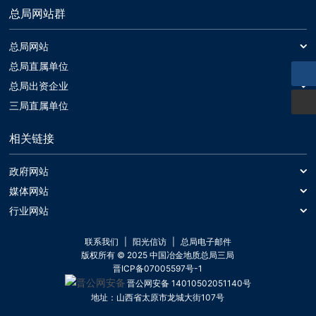
总局网站群
总局网站
总局网站
总局直属单位
中国冶金地质总局一局
总局出资企业
中基发展建设工程有限责任公司
三局直属单位
中国冶金地质总局二局
山西冶金岩土工程勘察有限公司
黑旋风锯业股份有限公司
中国冶金地质总局三局
相关链接
中晋环境科技有限公司
晶日金刚石工业有限公司
中国冶金地质总局山东局
中国冶金地质总局第三地质勘查院
正元国际矿业有限公司
中国冶金地质总局中南局
政府网站
中国冶金地质总局内蒙古地质勘查院
正元地理信息集团股份有限公司
中国冶金地质总局西北局
中国政府网
媒体网站
山西华冶勘测工程技术有限公司
中国冶金地质总局矿产资源研究院
新华网
行业网站
财政部
中国冶金地质总局地球物理勘查院
中国矿业网
人民网
人力资源和社会保障部
联系我们
阳光信访
总局电子邮件
中国冶金地质总局矿产资源信息中心
中国地质学会
央视网
自然资源部
版权所有 © 2025 中国冶金地质总局三局
晋ICP备07005597号-1
地勘协会
住房和城乡建设部
晋公网安备 14010502051140号
国务院国资委
地址：
山西省太原市龙城大街107号
中华人民共和国应急管理部