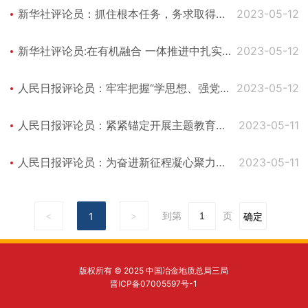
国特色社会主义思想主题教育
新华社评论员：抓住根本任务，务求取得实
2023-05-12
效——三论扎实抓好学习贯彻习近平新时代
中国特色社会主义思想主题教育
新华社评论员:在有机融合 一体推进中扎实
2023-05-12
开展主题教育——四论扎实抓好学习贯彻习
近平新时代中国特色社会主义思想主题教育
人民日报评论员：牢牢把握“学思想、强党
2023-05-12
性、重实践、建新功”的总要求——论学习贯
彻习近平总书记在主题教育工作会议上重要
人民日报评论员：紧紧锚定开展主题教育的
2023-05-11
讲话
目标任务——论学习贯彻习近平总书记在主
题教育工作会议上重要讲话
人民日报评论员：为奋进新征程凝心聚力
2023-05-11
——论学习贯彻习近平总书记在主题教育工
作会议上重要讲话
<
>
到第
页
1
确定
版权所有 © 2025 中国冶金地质总局三局
晋ICP备07005597号-1